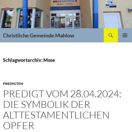
Zum
Inhalt
springen
Suchen
Christliche Gemeinde Mahlow
PRIMÄR
MENÜ
Schlagwortarchiv: Mose
PREDIGTEN
PREDIGT VOM 28.04.2024:
DIE SYMBOLIK DER
ALTTESTAMENTLICHEN
OPFER