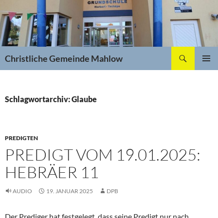
Zum
Inhalt
springen
Suchen
Christliche Gemeinde Mahlow
PRIMÄR
MENÜ
Schlagwortarchiv: Glaube
PREDIGTEN
PREDIGT VOM 19.01.2025:
HEBRÄER 11
AUDIO
19. JANUAR 2025
DPB
Der Prediger hat festgelegt, dass seine Predigt nur nach