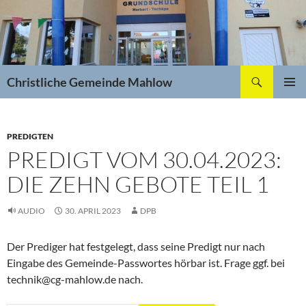
Zum
Inhalt
springen
Suchen
Christliche Gemeinde Mahlow
PRIMÄR
MENÜ
PREDIGTEN
PREDIGT VOM 30.04.2023:
DIE ZEHN GEBOTE TEIL 1
AUDIO
30. APRIL 2023
DPB
Der Prediger hat festgelegt, dass seine Predigt nur nach
Eingabe des Gemeinde-Passwortes hörbar ist. Frage ggf. bei
technik@cg-mahlow.de nach.