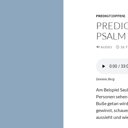
PREDIGT (OFFEN)
PREDIG
PSALM 
AUDIO
18. 
Dominic Berg
Am Beispiel Saul
Personen sehen 
Buße getan wird
gewinnt, schaue
aussieht und wi