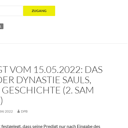
L
T VOM 15.05.2022: DAS
ER DYNASTIE SAULS,
S GESCHICHTE (2. SAM
)
MAI 2022
DPB
 festgelegt, dass seine Predigt nur nach Eingabe des