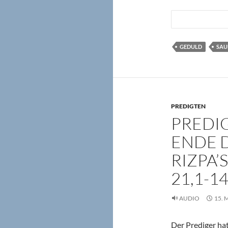
GEDULD
SAU
PREDIGTEN
PREDIG
ENDE D
RIZPA’
21,1-14
AUDIO
15. 
Der Prediger hat