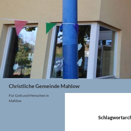
Zum
Inhalt
springen
Suchen
Christliche Gemeinde Mahlow
Für Gott und Menschen in
Mahlow
Schlagwortarch