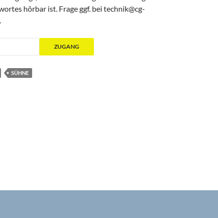
rtes hörbar ist. Frage ggf. bei technik@cg-
.
SÜHNE