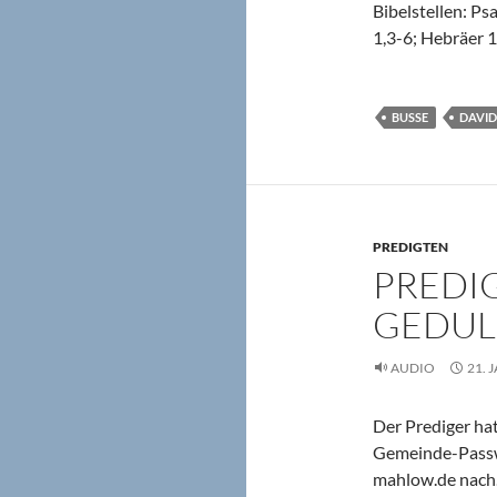
Bibelstellen: Ps
1,3-6; Hebräer 
BUSSE
DAVID
PREDIGTEN
PREDIG
GEDUL
AUDIO
21. 
Der Prediger hat
Gemeinde-Passwo
mahlow.de nach