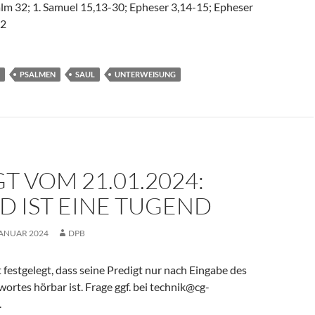
alm 32; 1. Samuel 15,13-30; Epheser 3,14-15; Epheser
12
PSALMEN
SAUL
UNTERWEISUNG
T VOM 21.01.2024:
D IST EINE TUGEND
JANUAR 2024
DPB
 festgelegt, dass seine Predigt nur nach Eingabe des
rtes hörbar ist. Frage ggf. bei technik@cg-
.