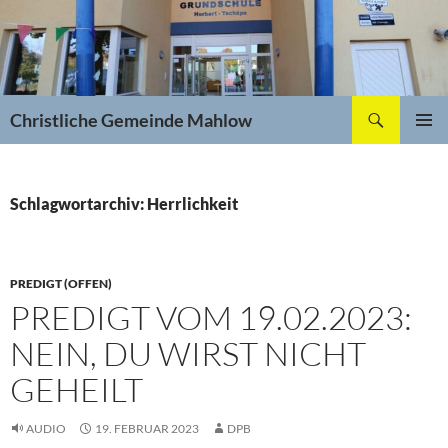
Zum
Inhalt
springen
Suchen
Christliche Gemeinde Mahlow
PRIMÄR
MENÜ
Schlagwortarchiv: Herrlichkeit
PREDIGT (OFFEN)
PREDIGT VOM 19.02.2023:
NEIN, DU WIRST NICHT
GEHEILT
AUDIO
19. FEBRUAR 2023
DPB