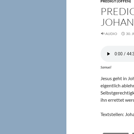
PREDIGT (OFFEN)
PREDIG
JOHAN
AUDIO
30. 
Samuel
Jesus geht in Jo
eigentlich ablehn
Selbstgerechtig
ihn errettet we
Textstellen: Joh