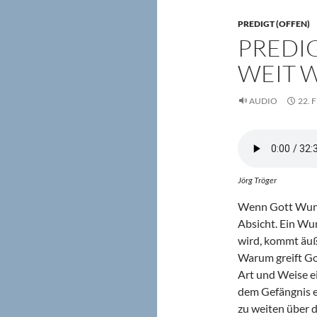
PREDIGT (OFFEN)
PREDIG
WEIT 
AUDIO
22. 
Jörg Tröger
Wenn Gott Wunde
Absicht. Ein Wu
wird, kommt äuße
Warum greift Got
Art und Weise ei
dem Gefängnis en
zu weiten über d