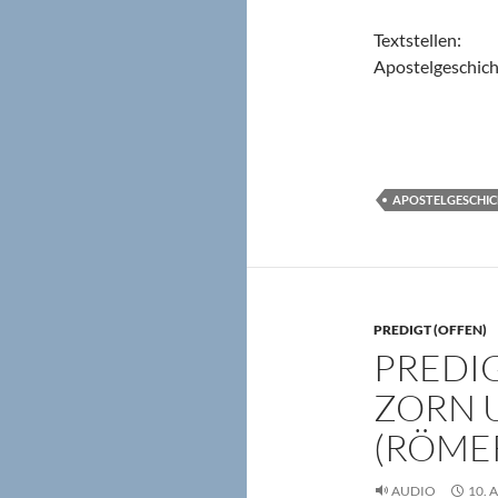
Textstellen:
Apostelgeschich
APOSTELGESCHIC
PREDIGT (OFFEN)
PREDIG
ZORN U
(RÖMER
AUDIO
10. 