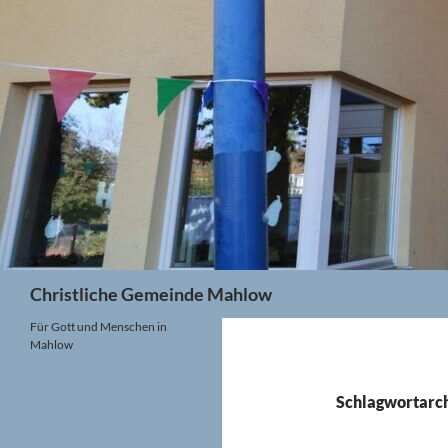
Zum
Inhalt
springen
Suchen
Christliche Gemeinde Mahlow
Für Gott und Menschen in
Mahlow
Schlagwortarch