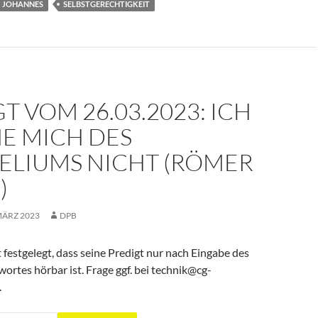
JOHANNES
SELBSTGERECHTIGKEIT
T VOM 26.03.2023: ICH
E MICH DES
ELIUMS NICHT (RÖMER
)
MÄRZ 2023
DPB
 festgelegt, dass seine Predigt nur nach Eingabe des
rtes hörbar ist. Frage ggf. bei technik@cg-
.