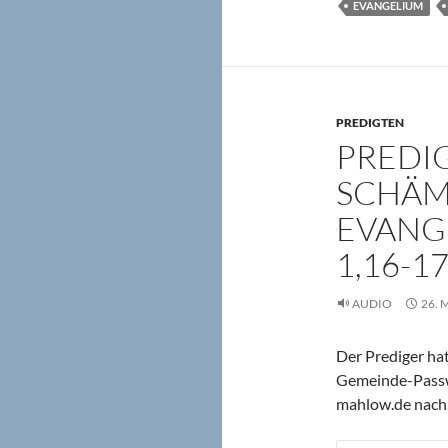
EVANGELIUM
PREDIGTEN
PREDIG
SCHÄM
EVANG
1,16-17
AUDIO
26. 
Der Prediger hat
Gemeinde-Passwo
mahlow.de nach