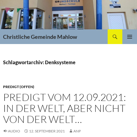
Zum
Inhalt
springen
Suchen
Christliche Gemeinde Mahlow
PRIMÄR
MENÜ
Schlagwortarchiv: Denksysteme
PREDIGT (OFFEN)
PREDIGT VOM 12.09.2021:
IN DER WELT, ABER NICHT
VON DER WELT…
AUDIO
12. SEPTEMBER 2021
ANP