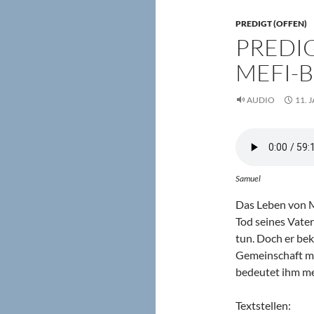
PREDIGT (OFFEN)
PREDIG
MEFI-
AUDIO
11. 
Samuel
Das Leben von M
Tod seines Vater
tun. Doch er be
Gemeinschaft mi
bedeutet ihm meh
Textstellen: