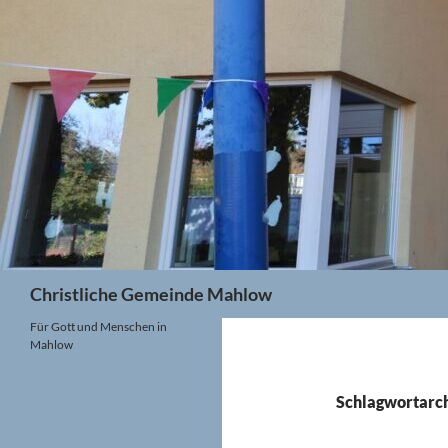
Zum
Inhalt
springen
Suchen
Christliche Gemeinde Mahlow
Für Gott und Menschen in
Mahlow
Schlagwortarch