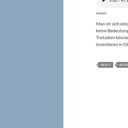
Samuel
Man ist sich eini
keine Bedeutung
Trotzdem können
investieren in D
BESITZ
BEZI