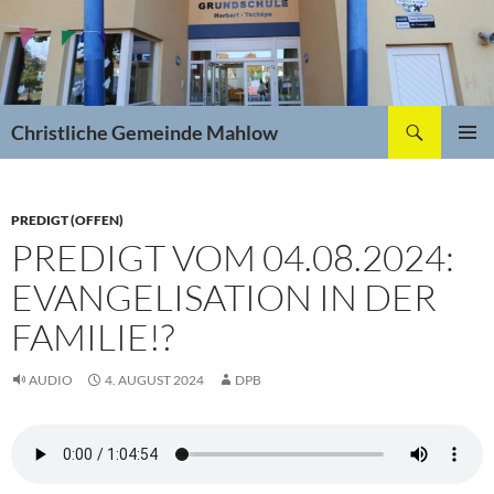
Zum
Inhalt
springen
Suchen
Christliche Gemeinde Mahlow
PRIMÄR
MENÜ
PREDIGT (OFFEN)
PREDIGT VOM 04.08.2024:
EVANGELISATION IN DER
FAMILIE!?
AUDIO
4. AUGUST 2024
DPB