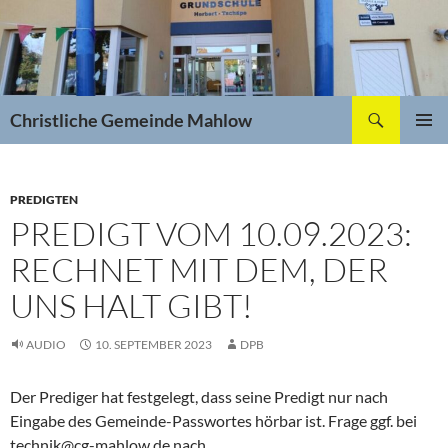
Zum
Inhalt
springen
Suchen
Christliche Gemeinde Mahlow
PRIMÄR
MENÜ
PREDIGTEN
PREDIGT VOM 10.09.2023:
RECHNET MIT DEM, DER
UNS HALT GIBT!
AUDIO
10. SEPTEMBER 2023
DPB
Der Prediger hat festgelegt, dass seine Predigt nur nach
Eingabe des Gemeinde-Passwortes hörbar ist. Frage ggf. bei
technik@cg-mahlow.de nach.