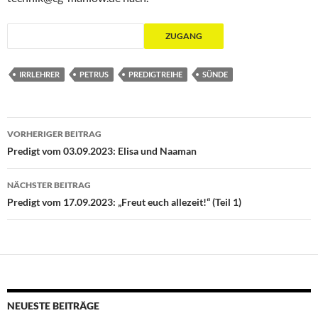
IRRLEHRER
PETRUS
PREDIGTREIHE
SÜNDE
Beitragsnavigation
VORHERIGER BEITRAG
Predigt vom 03.09.2023: Elisa und Naaman
NÄCHSTER BEITRAG
Predigt vom 17.09.2023: „Freut euch allezeit!“ (Teil 1)
NEUESTE BEITRÄGE