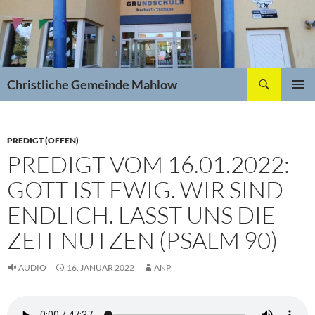
Zum
Inhalt
springen
Suchen
Christliche Gemeinde Mahlow
PRIMÄR
MENÜ
PREDIGT (OFFEN)
PREDIGT VOM 16.01.2022:
GOTT IST EWIG. WIR SIND
ENDLICH. LASST UNS DIE
ZEIT NUTZEN (PSALM 90)
AUDIO
16. JANUAR 2022
ANP