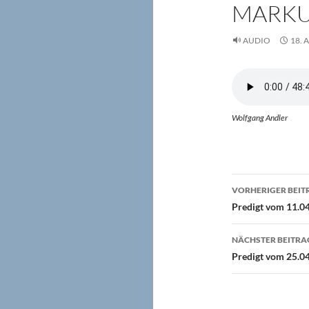
MARKUS
AUDIO
18. 
Wolfgang Andler
Beitragsn
VORHERIGER BEIT
Predigt vom 11.04
NÄCHSTER BEITRA
Predigt vom 25.0