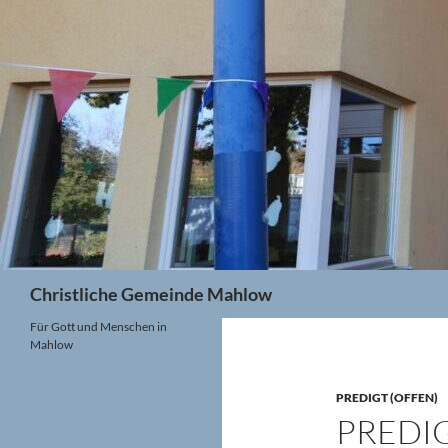
Zum
Inhalt
springen
Suchen
Christliche Gemeinde Mahlow
Für Gott und Menschen in
Mahlow
PREDIGT (OFFEN)
PREDIG