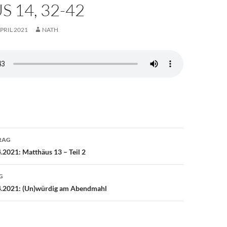
 14, 32-42
APRIL 2021
NATH
avigation
RAG
.2021: Matthäus 13 – Teil 2
G
4.2021: (Un)würdig am Abendmahl