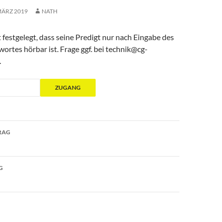
MÄRZ 2019
NATH
 festgelegt, dass seine Predigt nur nach Eingabe des
rtes hörbar ist. Frage ggf. bei technik@cg-
.
avigation
RAG
G