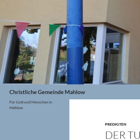
Zum
Inhalt
springen
Suchen
Christliche Gemeinde Mahlow
Für Gott und Menschen in
Mahlow
PREDIGTEN
DER T