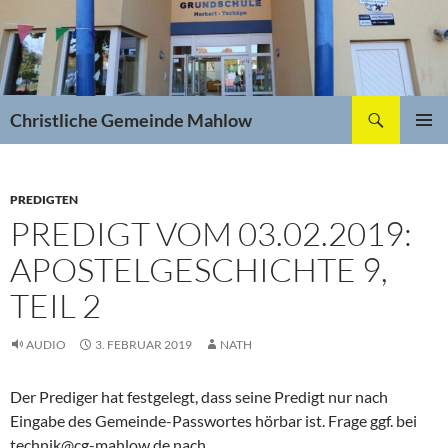
Zum
Inhalt
springen
Suchen
Christliche Gemeinde Mahlow
PRIMÄR
MENÜ
PREDIGTEN
PREDIGT VOM 03.02.2019:
APOSTELGESCHICHTE 9,
TEIL 2
AUDIO
3. FEBRUAR 2019
NATH
Der Prediger hat festgelegt, dass seine Predigt nur nach
Eingabe des Gemeinde-Passwortes hörbar ist. Frage ggf. bei
technik@cg-mahlow.de nach.